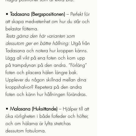
• 
Tadasana (Bergspositionen)
 – Perfekt för 
att skapa medvetenhet om hur du står och 
belastar fötterna.
Testa gärna den här varianten som 
dessutom ger en bättre hållning:
 Utgå från 
Tadasana och notera hur kroppen känns. 
Lägg all vikt på ena foten och kom upp 
på trampdynan på den andra. “Förläng” 
foten och placera hälen längre bak. 
Upplever du någon skillnad mellan dina 
kroppshalvor? Repetera på den andra 
foten och känn hur hållningen förändras.
• 
Malasana (Huksittande)
 – Hjälper till att 
öka rörligheten i både fotleder och höfter, 
och om hälarna är lyfta stretchas 
dessutom fotsulorna.