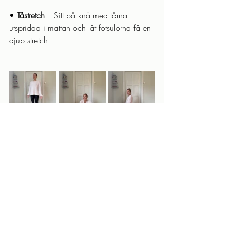
• 
Tåstretch
 – Sitt på knä med tårna 
utspridda i mattan och låt fotsulorna få en 
djup stretch.
Fötterna är fantastiska!
Förhoppningsvis har du vid det här laget 
fått en större förståelse och kunskap om 
dina fötter! De bär dig genom livet – så 
varför inte ge dem lite extra 
uppmärksamhet? Genom att stärka, 