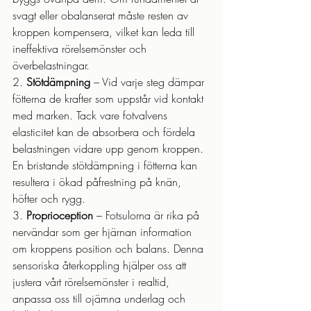
svagt eller obalanserat måste resten av 
kroppen kompensera, vilket kan leda till 
ineffektiva rörelsemönster och 
överbelastningar.
2. 
Stötdämpning
 – Vid varje steg dämpar 
fötterna de krafter som uppstår vid kontakt 
med marken. Tack vare fotvalvens 
elasticitet kan de absorbera och fördela 
belastningen vidare upp genom kroppen. 
En bristande stötdämpning i fötterna kan 
resultera i ökad påfrestning på knän, 
höfter och rygg.
3. 
Proprioception
 – Fotsulorna är rika på 
nervändar som ger hjärnan information 
om kroppens position och balans. Denna 
sensoriska återkoppling hjälper oss att 
justera vårt rörelsemönster i realtid, 
anpassa oss till ojämna underlag och 