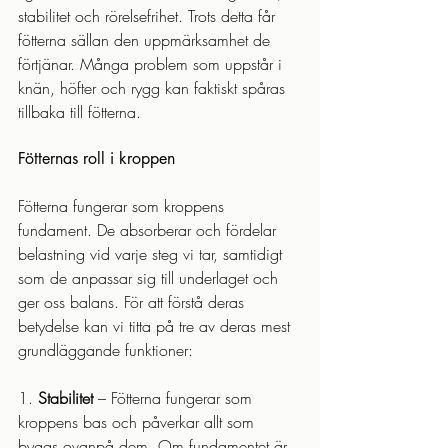
stabilitet och rörelsefrihet. Trots detta får 
fötterna sällan den uppmärksamhet de 
förtjänar. Många problem som uppstår i 
knän, höfter och rygg kan faktiskt spåras 
tillbaka till fötterna.
Fötternas roll i kroppen
Fötterna fungerar som kroppens 
fundament. De absorberar och fördelar 
belastning vid varje steg vi tar, samtidigt 
som de anpassar sig till underlaget och 
ger oss balans. För att förstå deras 
betydelse kan vi titta på tre av deras mest 
grundläggande funktioner:
1. 
Stabilitet
 – Fötterna fungerar som 
kroppens bas och påverkar allt som 
byggs ovanpå dem. Om fundamentet är 