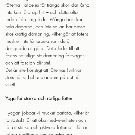
fötterna i alldeles för trånga skor, där tårna 
inte kan röra sig fritt – och detta ofta 
redan från tidig ålder. Många bär skor 
hela dagarna, och inte sällan har dessa 
skor kraftig dämpning, vilket gör att fotens 
muskler inte får arbeta som de är 
designade att göra. Detta leder till att 
fotens naturliga stötdämpning försvagas 
och att fascian blir stel.
Det är inte konstigt att fötternas funktion 
störs när vi behandlar dem på det här 
viset!
Yoga för starka och rörliga fötter
I yogan jobbar vi mycket barfota, vilket är 
fantastiskt för att öka medvetenheten och 
för att stärka och aktivera fötterna. Här är 
några positioner som är extra bra: