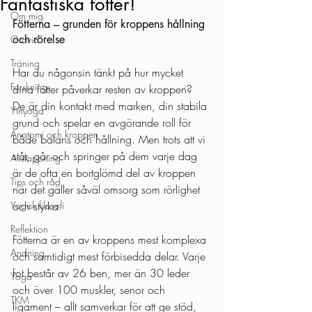
Fantastiska fötter!
Om mig
Fötterna – grunden för kroppens hållning 
och rörelse
Gravid
Träning
Har du någonsin tänkt på hur mycket 
Forskning
dina fötter påverkar resten av kroppen? 
De är din kontakt med marken, din stabila 
Yinyoga
grund och spelar en avgörande roll för 
Anatomi och kroppen
både balans och hållning. Men trots att vi 
står, går och springer på dem varje dag 
Avslappning
är de ofta en bortglömd del av kroppen 
Tips och råd
när det gäller såväl omsorg som rörlighet 
Yogisk filosofi
och styrka.
Reflektion
Fötterna är en av kroppens mest komplexa 
Andning
och samtidigt mest förbisedda delar. Varje 
fot består av 26 ben, mer än 30 leder 
Yoga
och över 100 muskler, senor och 
TKM
ligament – allt samverkar för att ge stöd, 