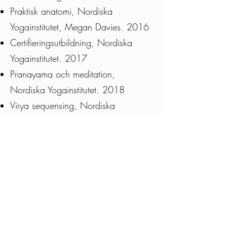
Praktisk anatomi, Nordiska
Yogainstitutet, Megan Davies. 2016
Certifieringsutbildning, Nordiska
Yogainstitutet. 2017
Pranayama och meditation,
Nordiska Yogainstitutet. 2018
Virya sequensing, Nordiska
Yogainstitutet. 2018
Yinyoga och Yoga Nidra, Jennie
Wadsten och Melanie Cooper.
2019
Infinite Holistic Mama
Gravidyogalärarutbildning, Infinite
Mama.
2019-2021