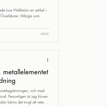
de Lisa Wallström en artikel i
 ”Överläkare: Många som
 metallelementet
ndning
ll höstdagjämningen, och med
eriod. Personligen är jag kluven
dan känns det tungt att veta att