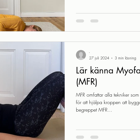
dagarna blir allt kortare och kal
minskade energinivåer och färre
på ett bekvämt sätt. Å andra si
uppskatta. Luften känns extra sy
fantastiska, och det är äntligen
-
27 juli 2024
3 min läsning
Lär känna Myofa
(MFR)
MFR omfattar alla tekniker som
för att hjälpa kroppen att byg
begreppet MFR...