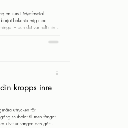
jag en kurs i Myofascial
s börjat bekanta mig med
övningar – och det var helt mind
jag är en “kroppsnörd”. Jag
roligt intressant och jag älskar
ch kroppen i allmänhet – och
 Därför fastnade jag totalt för
som att applicera tryck med
 din kropps inre
snära uttrycken för
gång snubblat till men fångat
ler klivit ur sängen och gått