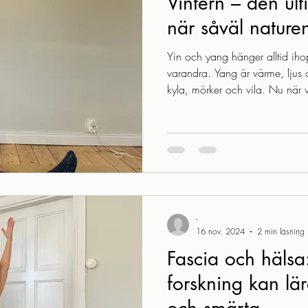
Vintern – den ult
när såväl naturen
Yin och yang hänger alltid ihop 
varandra. Yang är värme, ljus o
kyla, mörker och vila. Nu när 
som dominerar – kanske har du
sparlåga, timmarna med dagslj
ett extra behov av vila eller mär
händer och fötter. Naturen går i
träden står nakna, och flyttfåg
-
16 nov. 2024
2 min läsning
Fascia och hälsa
forskning kan lä