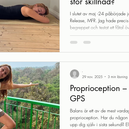
stor skillnad?
I slutet av maj -24 påbörjade 
Release, MFR. Jag hade preci
begreppet och testat ett fåtal 
blowing ! Jag brukar säga att 
tycker att människokroppen är ot
att lära mig mer om anatomi o
rörelse och kroppen i synnerhet.
MFR. Hur kan något så enkelt 
tennis
-
29 nov. 2025
3 min läsning
Proprioception –
GPS
Balans är ett av de mest vardag
proprioception. Har du någon 
upp dig själv i sista sekund? El