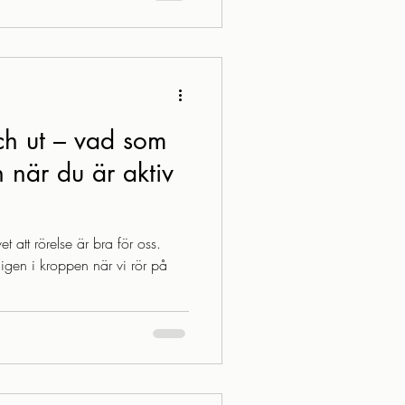
en – ett ständigt föränderligt
erar mig. Hur lite vi e
och ut – vad som
 när du är aktiv
t att rörelse är bra för oss.
igen i kroppen när vi rör på