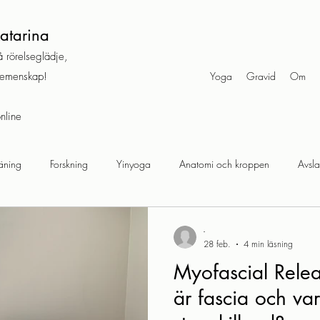
atarina
 rörelseglädje,
gemenskap!
Yoga
Gravid
Om
nline
äning
Forskning
Yinyoga
Anatomi och kroppen
Avsl
dning
Yoga
TKM
-
28 feb.
4 min läsning
Myofascial Rele
är fascia och var