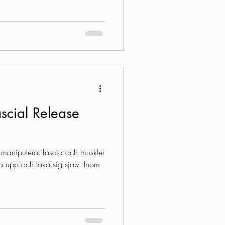
lare, vilket ofta innebär
 möjligheter att vistas utomhus
dan finns det mycket att
rerik, naturens färger är
 dags att klä sig i sina
scial Release
 manipulerar fascia och muskler
ga upp och läka sig själv. Inom