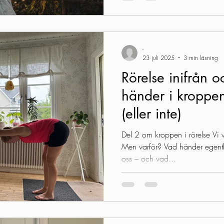
andningen till bindväven. Kropp
mirakel Människokroppen fascin
-
23 juli 2025
3 min läsning
Rörelse inifrån 
händer i kroppen
(eller inte)
Del 2 om kroppen i rörelse Vi ve
Men varför? Vad händer egentl
oss – och vad...