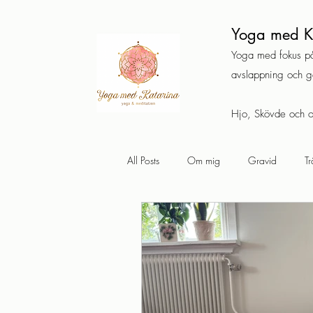
Yoga med K
Yoga med fokus på
avslappning och 
Hjo, Skövde och o
All Posts
Om mig
Gravid
Tr
Yogisk filosofi
Reflektion
An