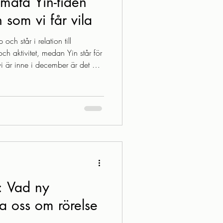
imata Yin-tiden
 som vi får vila
och står i relation till
ch aktivitet, medan Yin står för
vi är inne i december är det Yin
 märkt av det? Energin går på
us är få, och du kanske känner
ker att du ofta fryser, särskilt om
 träda: växter vissnar ner,
larna har lämnat
: Vad ny
ra oss om rörelse