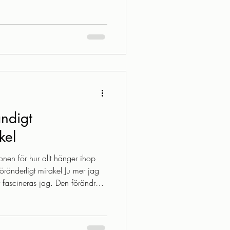
 lampan? Då har du redan känt
 egen GPS, som ständigt
hur du rör dig. Det här är ett
. För när vi börjar förstå
varför vissa rörelser känns
ändigt
kel
onen för hur allt hänger ihop
 föränderligt mirakel Ju mer jag
 fascineras jag. Den förändras
 och berättar saker – om vi bara
här inlägget delar jag mina
ur allt hänger ihop – från