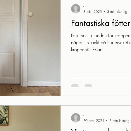
-
8 feb. 2025
3 min läsning
Fantastiska fötter
Fötterna – grunden för kroppen
någonsin tänkt på hur mycket di
kroppen? De är...
-
30 nov. 2024
3 min läsning