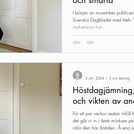
och smärta
I början av november publicera
Svenska Dagbladet med titeln
styrketränar har...
-
3 okt. 2024
2 min läsning
Höstdagjämning,
och vikten av a
För ett par veckor sedan infö
det går vi in i årets mörkare p
inför den här årstiden. Å ena si