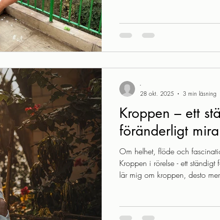
nerför trappan utan att tända
av proprioception – kroppens
berättar var du är i rummet och 
av mina absoluta favoritområden
proprioception förstår vi också 
självklarare än
-
28 okt. 2025
3 min läsning
Kroppen – ett st
föränderligt mira
Om helhet, flöde och fascinati
Kroppen i rörelse - ett ständigt
lär mig om kroppen, desto mer
ständigt, rör sig, anpassar sig
stannar upp och lyssnar. I det 
tankar om kroppens magi, och h