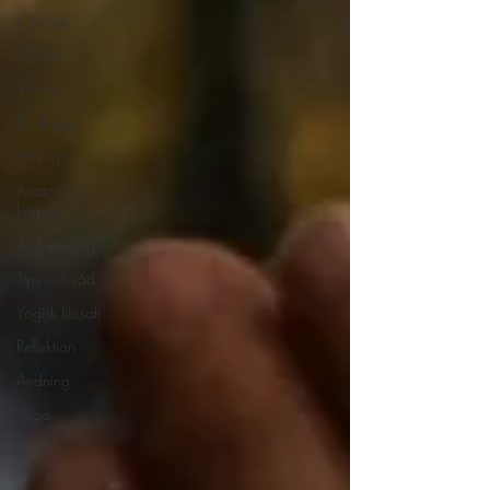
Om mig
Gravid
Träning
Forskning
Yinyoga
Anatomi och
kroppen
Avslappning
Tips och råd
Yogisk filosofi
Reflektion
Andning
Yoga
TKM