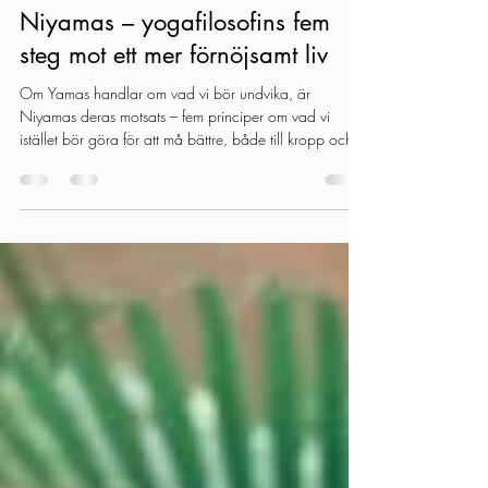
-
för 6 dagar sedan
10 min läsning
Niyamas – yogafilosofins fem
steg mot ett mer förnöjsamt liv
Om Yamas handlar om vad vi bör undvika, är
Niyamas deras motsats – fem principer om vad vi
istället bör göra för att må bättre, både till kropp och
sinne. Här går vi igenom var och en av dem: från
renlighet och förnöjsamhet, via disciplin och
självstudier, till konsten att släppa taget. "Niyamas are
the virtues which calm the disturbed mind, leading
towards peace both within and around the sadhaka."
– B.K.S. Iyengar Niyamas är dygderna som stillar det
oroliga sinnet, vilket l