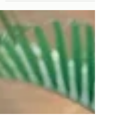
inlägget dyker vi ner i Yamas, det första steget på
Patañjalis åttafaldiga väg – fem urgamla principer om
hur vi möter oss själva och varandra, och som
fortfarande har allt att säga om hur vi lever idag.
"Without firm foundations a house cannot stand.
Without the practice of the principles of Yama and
Niyama, which lay down firm foundations for building
character, there cannot be an integrated personality.
Practice of asan