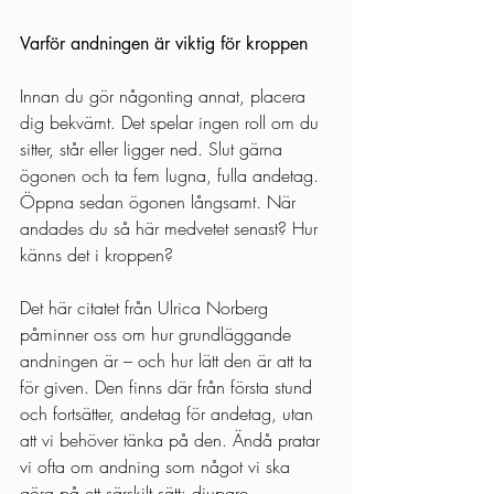
Varför andningen är viktig för kroppen
Innan du gör någonting annat, placera 
dig bekvämt. Det spelar ingen roll om du 
sitter, står eller ligger ned. Slut gärna 
ögonen och ta fem lugna, fulla andetag. 
Öppna sedan ögonen långsamt. När 
andades du så här medvetet senast? Hur 
känns det i kroppen?
Det här citatet från Ulrica Norberg 
påminner oss om hur grundläggande 
andningen är – och hur lätt den är att ta 
för given. Den finns där från första stund 
och fortsätter, andetag för andetag, utan 
att vi behöver tänka på den. Ändå pratar 
vi ofta om andning som något vi ska 
göra på ett särskilt sätt: djupare, 