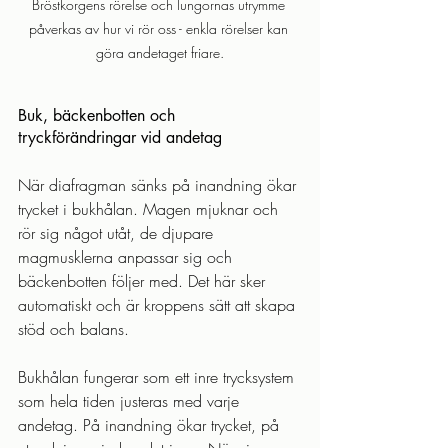
Bröstkorgens rörelse och lungornas utrymme 
påverkas av hur vi rör oss - enkla rörelser kan 
göra andetaget friare.
Buk, bäckenbotten och 
tryckförändringar vid andetag
När diafragman sänks på inandning ökar 
trycket i bukhålan. Magen mjuknar och 
rör sig något utåt, de djupare 
magmusklerna anpassar sig och 
bäckenbotten följer med. Det här sker 
automatiskt och är kroppens sätt att skapa 
stöd och balans.
Bukhålan fungerar som ett inre trycksystem 
som hela tiden justeras med varje 
andetag. På inandning ökar trycket, på 