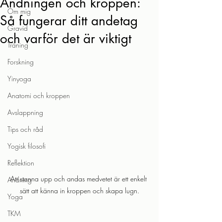
Andningen och kroppen:
Om mig
Så fungerar ditt andetag
Gravid
och varför det är viktigt
Träning
Forskning
Yinyoga
Anatomi och kroppen
Avslappning
Tips och råd
Yogisk filosofi
Reflektion
Att stanna upp och andas medvetet är ett enkelt 
Andning
sätt att känna in kroppen och skapa lugn.
Yoga
TKM