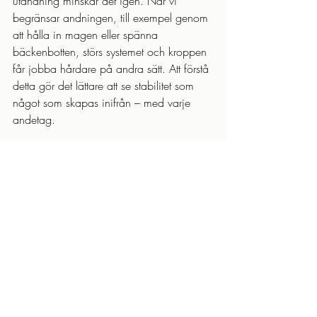
utandning minskar det igen. När vi 
begränsar andningen, till exempel genom 
att hålla in magen eller spänna 
bäckenbotten, störs systemet och kroppen 
får jobba hårdare på andra sätt. Att förstå 
detta gör det lättare att se stabilitet som 
något som skapas inifrån – med varje 
andetag.
Att känna andetaget i magen hjälper oss förstå 