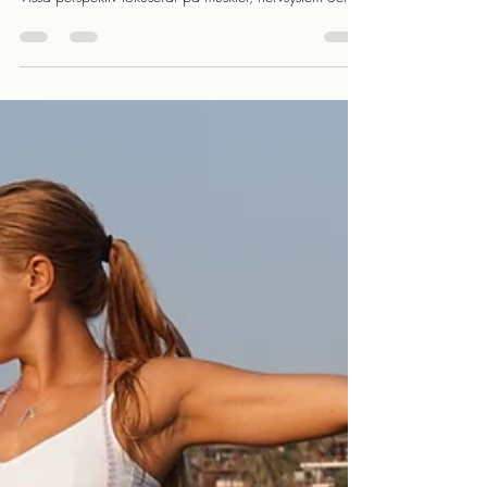
ayurveda – olika sätt att förstå
kroppen och hälsa
Ju mer jag lär mig om kroppen, desto tydligare blir det
att det finns många olika sätt att förstå människan på.
Vissa perspektiv fokuserar på muskler, nervsystem och
fysiologi — andra på energi, balans och helhet.
Kanske behöver vi inte välja det ena eller det andra,
utan istället vara nyfikna på vad båda kan lära oss.
Hur ser olika traditioner på kroppen? Hur ser vi
egentligen på kroppen? Det kan låta som en enkel
fråga. Men beroende på vilken tradition vi utgår från
får vi