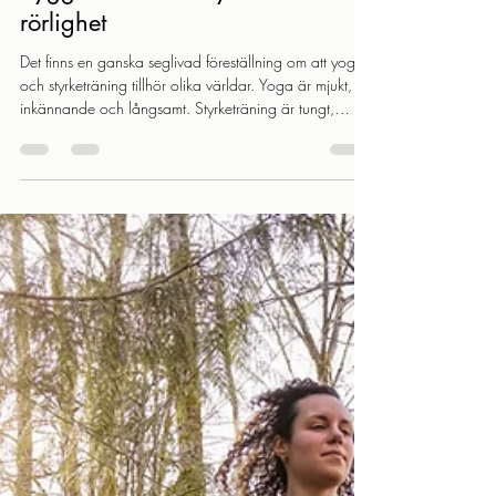
-
9 maj
4 min läsning
Yoga och styrketräning: så
bygger du både styrka och
rörlighet
Det finns en ganska seglivad föreställning om att yoga
och styrketräning tillhör olika världar. Yoga är mjukt,
inkännande och långsamt. Styrketräning är tungt,
prestationsinriktat och… ja, ganska långt därifrån.
Kanske har du till och med tänkt att du behöver välja.
Antingen det ena – eller det andra. Men precis som
med yoga och löpning är sanningen ofta mer
nyanserad än så. För när vi tittar lite närmare märker vi
att yoga och styrketräning inte bara kan fungera
tillsammans