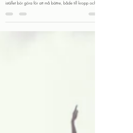
Om Yamas handlar om vad vi bör undvika, är
Niyamas deras motsats – fem principer om vad vi
istället bör göra för att må bättre, både till kropp och
sinne. Här går vi igenom var och en av dem: från
renlighet och förnöjsamhet, via disciplin och
självstudier, till konsten att släppa taget. "Niyamas are
the virtues which calm the disturbed mind, leading
towards peace both within and around the sadhaka."
– B.K.S. Iyengar Niyamas är dygderna som stillar det
oroliga sinnet, vilket l