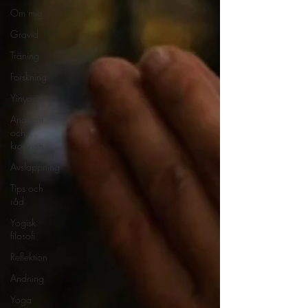
Om mig
Gravid
Träning
Forskning
Yinyoga
Anatomi
och
kroppen
Avslappning
Tips och
råd
Yogisk
filosofi
Reflektion
Andning
Yoga