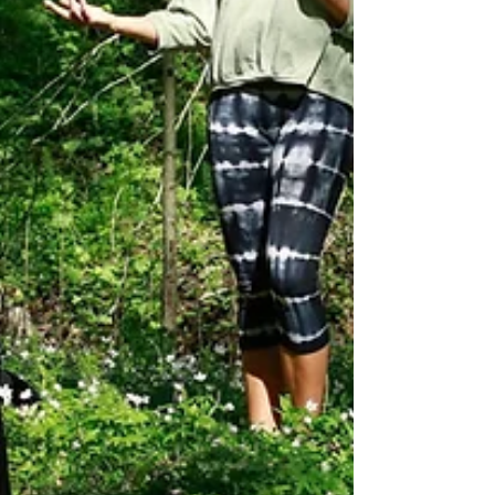
bara några av de fysiska fördelarna. Yogan ger också
självinsikt, skapar distans till våra tankar, hjälper oss att
se våra beteendemönster och lär oss att bemöta oss
själva och andra med v