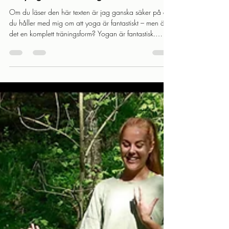
-
11 apr.
2 min läsning
Är yoga all träning vi behöver?
Om du läser den här texten är jag ganska säker på att
du håller med mig om att yoga är fantastiskt – men är
det en komplett träningsform? Yogan är fantastisk.
Punkt. Den gör oss rörligare, smidigare och mer
uthålliga, samtidigt som den ökar
kroppsmedvetenheten och koordinationen. Och det är