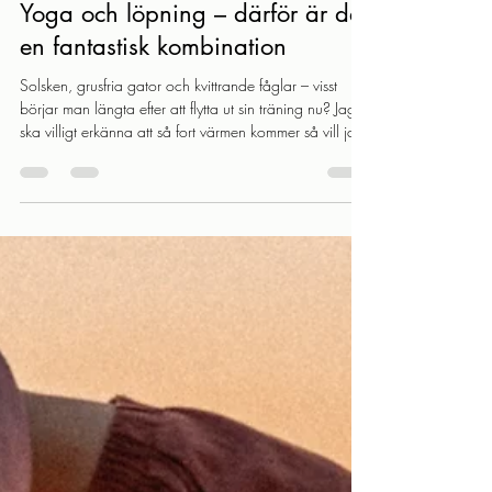
-
25 apr.
5 min läsning
Yoga och löpning – därför är det
en fantastisk kombination
Solsken, grusfria gator och kvittrande fåglar – visst
börjar man längta efter att flytta ut sin träning nu? Jag
ska villigt erkänna att så fort värmen kommer så vill jag
bara vara utomhus, och då får träningen följa med.
Och det är också nu som mitt löpsug på allvar kommer
igång, för med handen på hjärtat – jag springer inte
överhuvudtaget vintertid (om jag inte befinner mig i ett