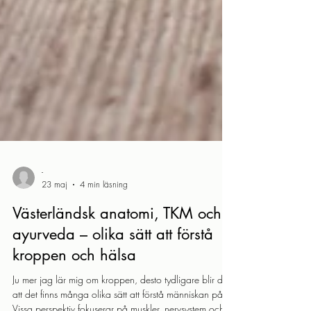
-
23 maj
4 min läsning
Västerländsk anatomi, TKM och